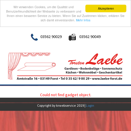
Wir verwenden Cookies, um die Qualität und
Akzeptieren
Benutzerfreundlichkeit der Webseite zu verbessern und
Ihnen einen besseren Service zu bieten. Wenn Sie auf Zustimmen klicken, erklären Sie
sich damit einverstanden.
Mehr Infos
03562 90029
03562 90049
Could not find gadget object.
Copyright by krwebservice 2019 |
Login