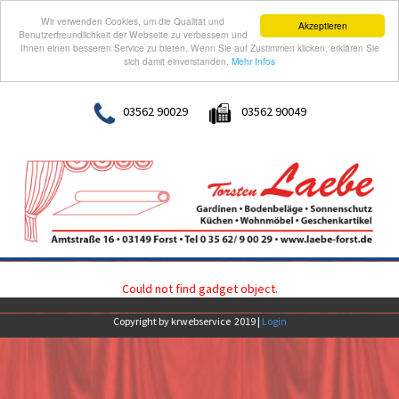
Wir verwenden Cookies, um die Qualität und
Akzeptieren
Benutzerfreundlichkeit der Webseite zu verbessern und
Ihnen einen besseren Service zu bieten. Wenn Sie auf Zustimmen klicken, erklären Sie
sich damit einverstanden.
Mehr Infos
03562 90029
03562 90049
Could not find gadget object.
Copyright by krwebservice 2019 |
Login